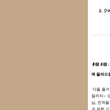
2. 
👵🏻👴
께 들려드
다들 즐거운
절까지~ 오
님, 친적들
과 유학 