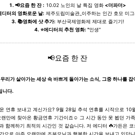
1.
📢요즘 한 잔 :
10.02 노인의 날 특집 영화
<더파더>
에디터의 영화로운 날:
제주도립미술관_이주하는 인간 호모 미
3. 📚영화에 샷 추가:
부산국제영화제 제대로 즐기기!
4. ⭐에디터의 추천 영화: "
인생"
📢요즘 한 잔
🏻 : 우리가 살아가는 세상 속 바쁘게 돌아가는 소식, 그중 하나를 
립니다.
 연휴 보내고 계신가요? 9월 28일 추석 연휴를 시작으로 10월
랜만에 찾아온 황금연휴 기간이죠☺️ 그 시간 동안 못 뵙던 가족
과 함께하기 최적의 시간인 것 같습니다. 저 에디터 ☘️가든은 
기간으로 아주 오랜만에 조부모님과 행복한 시간을 보내고 있답니다