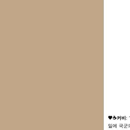
🧡☕️커비
:
일에 국군의