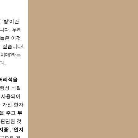
‘병’이란
니다. 우리
오늘은 이것
 싶습니다!
‘치매’라는
다.
'어리석을
퇴행성 뇌질
 사용되어
 가진 한자
감을 주고
부
 판단된 것
지증’, ‘인지
보군으로 검