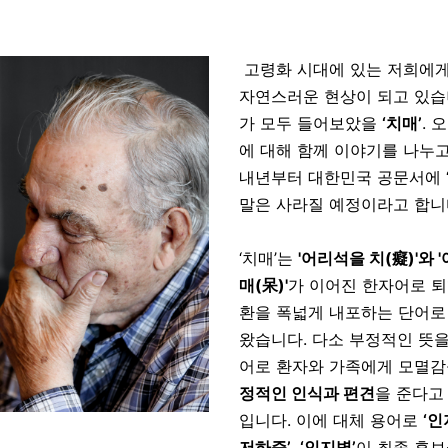
고령화 시대에 있는 저희에게 
자연스러운 현상이 되고 있습
가 모두 들어보았을
‘치매’
. 
에 대해 함께 이야기를 나누고
내년부터 대한민국 공문서에 
말은 사라질 예정이라고 합니
‘치매’는
'어리석을 치(癡)'와 
매(呆)'
가 이어진 한자어로 
환을 폭넓게 내포하는 단어로
왔습니다. 다소 부정적인 뜻을
어로 환자와 가족에게 모멸
정적인 인식과 편견
을 준다고
입니다. 이에 대체 용어로
‘인
저하증’, ‘인지병’
이 최종 후