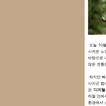
오늘 10
시켜온 노
바탕으로 
많은 전통
하지만 빠
시키곤 합니
은
‘디지털
하철 안에
환경에서 