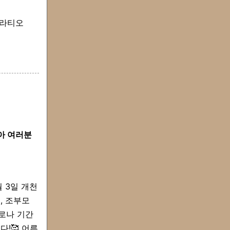
그라티오
잡아 여러분
 3일 개천
, 조부모
코로나 기간
!🥰 어른