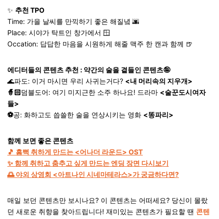
✨
추천 TPO
Time:
가을 날씨를 만끽하기 좋은 해질녘 🌆
Place:
시야가 탁트인 창가에서 🪟
Occation:
답답한 마음을 시원하게 해줄 맥주 한 캔과 함께 🍺
에디터들의 콘텐츠 추천 : 약간의 술을 곁들인 콘텐츠🤪
🌊파도: 이거 마시면 우리 사귀는거다?
<내 머리속의 지우개>
🧙🏻
덤블도어: 여기 미지근한 소주 하나요! 드라마
<술꾼도시여자
들>
⚽️
공: 화하고도 씁쓸한 술을 연상시키는 영화
<똥파리>
함께 보면 좋은 콘텐츠
🎵 흠뻑 취하게 만드는 <어나더 라운드> OST
✨ 함께 취하고 춤추고 싶게 만드는 엔딩 장면 다시보기
🌅 야외 상영회 <아트나인 시네마테라스>가 궁금하다면?
매일 보던 콘텐츠만 보시나요? 이 콘텐츠는 어떠세요? 당신이 몰랐
던 새로운 취향을 찾아드립니다! 재미있는 콘텐츠가 필요할 땐
콘텐