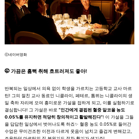
ⓒ네이버영화
🤭
가끔은 흠뻑 취해 흐트러져도 좋아!
반복되는 일상에서 의욕 없이 학생을 가르치는 고등학교 교사 마르
틴! 그의 절친 교사 동료인 니콜라이, 페테르, 톰뮈는 니콜라이의 생
일 축하 자리에 모여 흥미로운 가설을 접하게 되고, 이를 실험하기로
결심합니다! 그 가설은 바로
“인간에게 결핍된 혈중 알코올 농도
0.05%를 유지하면 적당히 창의적이고 활발해진다”
! 이 가설을 그들
을 답답한 일상에서 벗어나도록 하죠
✨
혈중 농도 0.05%로 들어간
수업은 무미건조한 이전과 다르게 웃음이 넘치고 즐겁게 변해갔고,
조용하던 마르틴의 집 분위기도 점차 활기가 생기죠!