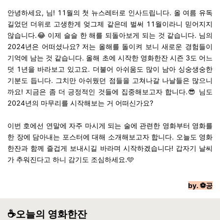
안녕하세요, 님! 11월의 첫 뉴스레터로 인사드립니다. 올 여름 유독
길었던 더위로 고생한게 엊그제 같은데 벌써 11월이라니 믿어지지
않습니다.😂 이제 슬슬 한 해를 되돌아보게 되는 것 같습니다. 님의
2024년은 어떠셨나요? 저는 올해를 돌이켜 보니 새로운 경험들이
기억에 남는 것 같습니다. 올해 초에 시작한 영화한잔 시즌 3도 어느
덧 1년을 바라보고 있고요. 더불어 아쉬움도 많이 남아 싱숭생숭한
기분도 듭니다. 그치만 아쉬웠던 점들을 고쳐나갈 나날들은 많으니
까요! 지금은 좀 더 긍정적인 것들에 집중해보고자 합니다.😎 님도
2024년의 마무리를 시작해보는 거 어떠신가요?
이번 호에선 연말에 자주 마시게 되는 술에 관련한 영화부터 영화를
한 장에 담아내는 포스터에 대해 소개해보고자 합니다. 오늘도 영화
한잔과 함께 즐겁게 보내시길 바라며 시작하겠습니다! 갑자기 날씨
가 추워진다고 하니 감기도 조심하세요.🩵
by.
⚽️
공
☕️오늘의 영화한잔