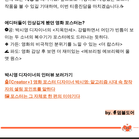
작품을 볼 수 있길 기대하며, 이번 티중진담을 마치겠습니다.☕
에디터들이 인상깊게 봤던 영화 포스터는?
⚽️
공: 박시영 디자이너의 <지옥만세>. 강렬하면서 어딘가 빈틈이 보
이는 두 소녀의 복수기가 포스터에도 드러나는 듯하다.
🍀 가든: 영화의 비극적인 분위기를 느낄 수 있는 <더 랍스타>
🌊 파도: 영화 감상 후 보면 더 재미있는 <에브리씽 에브리웨어 올
앳 원스>
박시영 디자이너의 인터뷰 보러가기
🤖
[Creator+] 영화 포스터 디자이너 박시영: 알고리즘 시대 속 창작
자의 셀링 포인트를 말하다
🖼️
포스터는 그 자체로 한 편의 이야기다
by. 🧙덤블도어