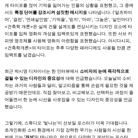
게 타이포를 얹어 기억을 잃어가는 인물의 상황을 표현했고, 그 중에
서도
특정 단어를 강조시켜 섬짓한 메시지
를 나타냅니다. (’알츠하이
머’, ‘걸린’, ‘연쇄살인범’ ,‘기억을’, ‘믿지’, ‘마라’, ‘그놈은’, ‘살인마다’)
<건축학 개론>은 실제 건물 설계도를 연상시키는 디자인 요소에 타
이포를 입혀 영화의 개성을 임팩트있게 표현했습니다. 또한 서브 카
피엔 명조체를 사용해 영화의 아련함을 표현했습니다. 아시다시피,
<건축학개론>의 타이포는 추후 다양한 패러디에도 사용될 만큼 큰
임팩트를 남겼습니다.
최근 박시영 디자이너는 한 인터뷰에서
소비자의 눈에 즉각적으로
걸릴 수 있는 디자인의 중요성
에 대해 언급했습니다. 오늘날의 소비
자는 과거의 사람들과 달리, 알고리즘을 통해 손쉽게 필요한 것을 제
공받기 때문인데요. 직접 찾아보고, 비교해보고, 선택하는 과정이 줄
어들면서 한 눈에 시선을 사로잡을 수 있는 디자인의 중요성을 언급
했습니다.
그렇기에, 스튜디오 '빛나는'이 선보일 포스터가 더욱 기대됩니다.
초개인화된 소비 환경에서 가장 강력한 무기는 사람들의 시선을 한
번에 끄는
'개성'
일 테니까요. 엎으로도 다양하고 개성있는 포스터