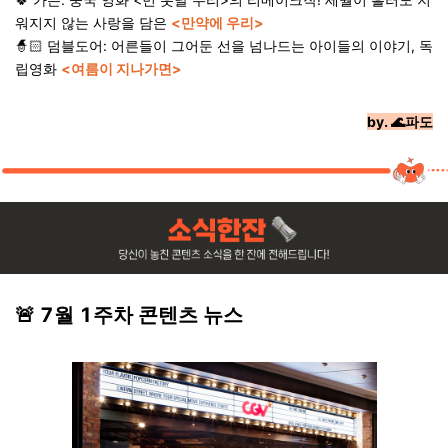
워지지 않는 사랑을 담은
<만약에 우리>
🧙🏻 덤블도어: 어른들이 그어둔 선을 넘나드는 아이들의 이야기, 독
립영화
<여름이 지나가면>
by.
🌊파도
🚨 7월 1주차 콘텐츠 뉴스