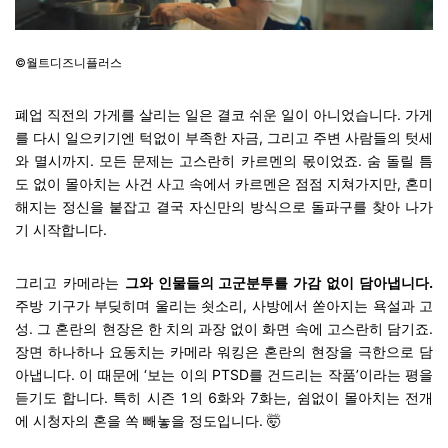
©월트디즈니플러스
폐업 직전의 가게를 살리는 일은 결코 쉬운 일이 아니었습니다. 가게
를 다시 일으키기엔 턱없이 부족한 자금, 그리고 주변 사람들의 텃세
와 멸시까지. 모든 문제는 고스란히 카르멘의 몫이었죠. 숨 돌릴 틈
도 없이 몰아치는 사건 사고 속에서 카르멘은 점점 지쳐가지만, 혼미
해지는 정신을 붙잡고 결국 자신만의 방식으로 돌파구를 찾아 나가
기 시작합니다.
그리고 카메라는
그와 인물들의 고군분투를 가감 없이 담아냅니다.
주방 기구가 부딪히며 울리는 쇳소리, 사방에서 쏟아지는 욕설과 고
성. 그 혼란의 현장은 한 치의 과장 없이 화면 속에 고스란히 담기죠.
장면 하나하나 요동치는 카메라 워킹은 혼란의 현장을 극한으로 담
아냅니다. 이 때문에 ‘보는 이의 PTSD를 건드리는 작품’이라는 평을
듣기도 합니다. 특히 시즌 1의 6화와 7화는, 쉼없이 몰아치는 전개
에 시청자의 혼을 쏙 빼놓을 정도입니다.
🤯