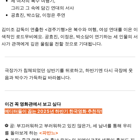
세 여자의 복수 여행기,
그리고 그 속에 담긴 연대의 서사
공효진, 박소담, 이정은 주연
김미조 감독이 연출한 <경주기행>은 복수와 여행, 여성 연대를 이은 이
색적인 로드무비예요. 공효진, 이정은, 박소담이 연기하는 세 인물의 서
사가 관객에게 깊은 울림을 전할 것으로 기대됩니다.
극장가가 침체되었던 상반기를 뒤로하고, 하반기엔 다시 극장에 웃
음과 박수가 가득하길 바라봅니다.
이건 꼭 영화관에서 보고 싶다
에디터들이 꼽는 2025년 하반기 한국영화 추천작!
⚽ 공: 부끄러워하고 부러워하고 있진 않은가, 세 남녀를 통해 우리
를 돌아보게 하는
<파반느>
🍀 가든: 중국 영화 <먼 훗날 우리>의 리메이크작! 세월이 흘러도 지