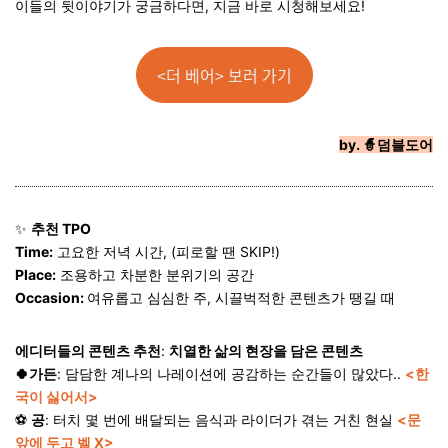
이들의 뒷이야기가 궁금하다면, 지금 바로 시청해보세요!
<더 베어> 보러 가기
by.
🧙덤블도어
✨
추천 TPO
Time:
고요한 저녁 시간, (피로할 땐 SKIP!)
Place:
조용하고 차분한 분위기의 공간
Occasion:
여유롭고 심심한 주, 시끌벅적한 콘텐츠가 땡길 때
에디터들의 콘텐츠 추천
:
치열한 삶의 현장을 담은 콘텐츠
🍀
가든
: 담담한 계나의 나레이션에 공감하는 순간들이 많았다..
<한
국이 싫어서>
⚽
공
: 터치 몇 번에 배달되는 음식과 라이더가 겪는 거친 현실
<문
앞에 두고 벨 X>