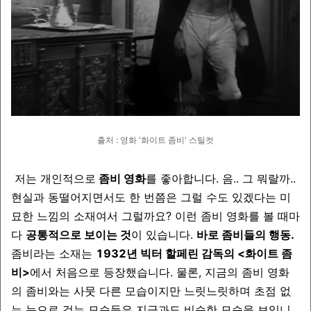
출처 : 영화 '화이트 좀비' 스틸컷
저는 개인적으로
좀비 영화
를 좋아합니다. 음.. 그 뭐랄까..
현실과 동떨어지면서도 한 번쯤은 그럴 수도 있겠다는 미
묘한 느낌의 소재여서 그럴까요? 이런 좀비 영화를 볼 때마
다
공통적으로 보이는 것
이 있습니다.
바로 좀비들의 행동.
좀비라는 소재는
1932년 빅터 할페린 감독의 <화이트 좀
비>
에서 처음으로 등장했습니다. 물론, 지금의 좀비 영화
의 좀비와는 사뭇 다른 모습이지만 느릿느릿하며 초점 없
는 눈으로 걷는 모습들은 지금과도 비슷한 모습을 보입니