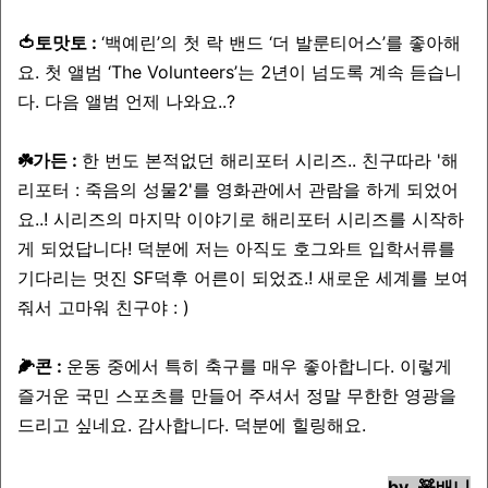
🍅토맛토 :
‘백예린’의 첫 락 밴드 ‘더 발룬티어스’를 좋아해
요. 첫 앨범 ‘The Volunteers’는 2년이 넘도록 계속 듣습니
다. 다음 앨범 언제 나와요..?
☘️가든 :
한 번도 본적없던 해리포터 시리즈.. 친구따라 '해
리포터 : 죽음의 성물2'를 영화관에서 관람을 하게 되었어
요..! 시리즈의 마지막 이야기로 해리포터 시리즈를 시작하
게 되었답니다! 덕분에 저는 아직도 호그와트 입학서류를
기다리는 멋진 SF덕후 어른이 되었죠.! 새로운 세계를 보여
줘서 고마워 친구야 : )
🌽콘 :
운동 중에서 특히 축구를 매우 좋아합니다. 이렇게
즐거운 국민 스포츠를 만들어 주셔서 정말 무한한 영광을
드리고 싶네요. 감사합니다. 덕분에 힐링해요.
by.
🧸배니