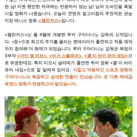
된 님! 이젠 웬만한 자극에는 반응하지 않는 님! 님의 도파민을 폭발
시킬 영화가 나왔습니다. 오늘의 콘텐츠 알고리즘의 추천작은 관능
치정 테니스 영화
<챌린저스>
입니다.
<챌린저스>는 올 4월에 개봉한 루카 구아다니노 감독의 신작입니
다. <듄>으로 최고의 주가를 올리는 젠데이아가 출연하고 작품 제작
까지 참여해 더 화제가 되었습니다. 루카 구아다니노 감독은 욕망의
3부작
<아이 엠 러브>
,
<비거 스플래쉬>
,
<콜 미 바이 유어 네임>
으
로 유명한데요. 특히 티모시 샬라메가 출연한 퀴어 영화 <콜 미 바이
유어 네임>으로 잘 알려져 있어요.
거칠고 역동적인 스포츠 영화와
구아다니노의 복잡하고 섬세한 연출이 만났습니다. 또 다른 역대급
로맨스 영화가 탄생하고야 말았습니다.