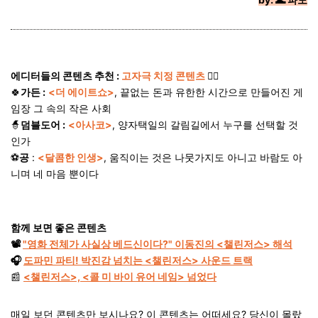
에디터들의 콘텐츠 추천 :
고자극 치정 콘텐츠
❤️‍🔥
🍀
가든 :
<
더 에이트쇼
>
,
끝없는 돈과 유한한 시간으로 만들어진 게
임장 그 속의 작은 사회
🧙
덤블도어 :
<아사코>
,
양자택일의 갈림길에서 누구를 선택할 것
인가
⚽
공
:
<
달콤한 인생
>
,
움직이는 것은 나뭇가지도 아니고 바람도 아
니며 네 마음 뿐이다
함께 보면 좋은 콘텐츠
📽️
"영화 전체가 사실상 베드신이다?"
이동진의 <챌린저스> 해석
🎧
도파민 파티! 박진감 넘치는 <챌린저스> 사운드 트랙
📰
<챌린저스>, <콜 미 바이 유어 네임> 넘었다
매일 보던 콘텐츠만 보시나요? 이 콘텐츠는 어떠세요? 당신이 몰랐