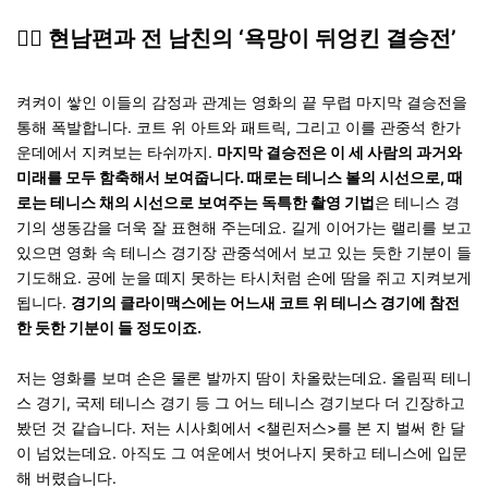
❤️‍🔥
현남편과 전 남친의 ‘욕망이 뒤엉킨 결승전’
켜켜이 쌓인 이들의 감정과 관계는 영화의 끝 무렵 마지막 결승전을
통해 폭발합니다. 코트 위 아트와 패트릭, 그리고 이를 관중석 한가
운데에서 지켜보는 타쉬까지.
마지막 결승전은 이 세 사람의 과거와
미래를 모두 함축해서 보여줍니다. 때로는 테니스 볼의 시선으로, 때
로는 테니스 채의 시선으로 보여주는 독특한 촬영 기법
은 테니스 경
기의 생동감을 더욱 잘 표현해 주는데요. 길게 이어가는 랠리를 보고
있으면 영화 속 테니스 경기장 관중석에서 보고 있는 듯한 기분이 들
기도해요. 공에 눈을 떼지 못하는 타시처럼 손에 땀을 쥐고 지켜보게
됩니다.
경기의 클라이맥스에는 어느새 코트 위 테니스 경기에 참전
한 듯한 기분이 들 정도이죠.
저는 영화를 보며 손은 물론 발까지 땀이 차올랐는데요. 올림픽 테니
스 경기, 국제 테니스 경기 등 그 어느 테니스 경기보다 더 긴장하고
봤던 것 같습니다. 저는 시사회에서 <챌린저스>를 본 지 벌써 한 달
이 넘었는데요. 아직도 그 여운에서 벗어나지 못하고 테니스에 입문
해 버렸습니다.