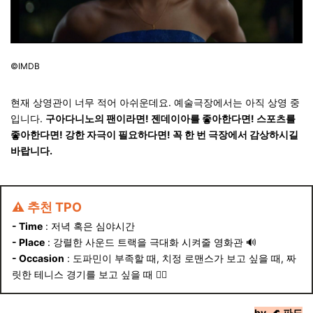
©IMDB
현재 상영관이 너무 적어 아쉬운데요. 예술극장에서는 아직 상영 중
입니다.
구아다니노의 팬이라면! 젠데이아를 좋아한다면! 스포츠를
좋아한다면! 강한 자극이 필요하다면! 꼭 한 번 극장에서 감상하시길
바랍니다.
⚠️ 추천 TPO
- Time
:
저녁 혹은 심야시간
- Place
:
강렬한 사운드 트랙을 극대화 시켜줄 영화관
🔊
- Occasion
:
도파민이 부족할 때, 치정 로맨스가 보고 싶을 때, 짜
릿한 테니스 경기를 보고 싶을 때
❤️‍🔥
by.
🌊
파도