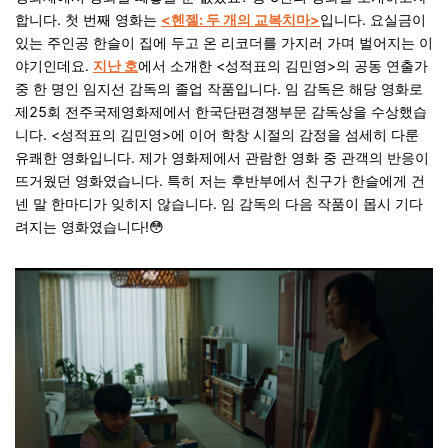
합니다. 첫 번째 영화는
<헨젤: 두 개의 교복치마>
입니다. 요실금이
있는 주인공 한슬이 집에 두고 온 리코더를 가지러 가며 벌어지는 이
야기인데요.
지난 호
에서 소개한 <성적표의 김민영>의 공동 연출가
중 한 명인 임지선 감독의 졸업 작품입니다. 임 감독은 해당 영화로
제25회 전주국제영화제에서
한국단편경쟁부문 감독상
을 수상했습
니다. <성적표의 김민영>에 이어 학창 시절의 감정을 섬세히 다룬
유쾌한 영화입니다. 제가 영화제에서 관람한 영화 중 관객의 반응이
뜨거웠던 영화였습니다. 특히 저는 후반부에서 친구가 한슬에게 건
넨 말 한마디가 잊히지 않습니다. 임 감독의 다음 작품이 몹시 기다
려지는 영화였습니다!
😳